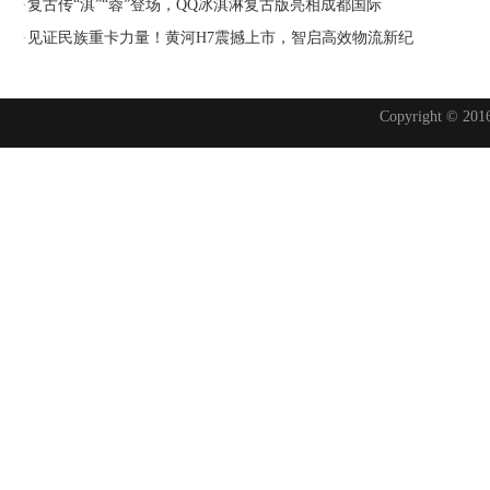
·
复古传“淇”“蓉”登场，QQ冰淇淋复古版亮相成都国际
·
见证民族重卡力量！黄河H7震撼上市，智启高效物流新纪
Copyright © 