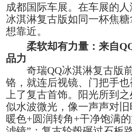
成都国际车展。在车展的人
冰淇淋复古版如同一杯焦糖
想靠近。
柔软却有力量：
来自
Q
品力
奇瑞QQ冰淇淋复古版前
铬，就连后视镜、门把手也
上了复古首饰。阳光所到之
似水波微光，像一声声对旧
暖色+圆润转角+干净饱满
滤镜”；复古轮毂碾过石板