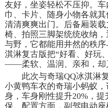
友好，坐姿轻松不压抑。车
巾、卡片、随身小物各就其
清清爽爽出门。后备厢装载
椅、拍照三脚架统统收纳，
车经济报
与野，它都能用井然的秩序
淇淋复古版把“好看、好玩
——柔软、温润、亲和，却
此次与奇瑞QQ冰淇淋复
小黄鸭车衣的奇瑞小蚂蚁，
身，车身刚性提升20%，
保。配置方面，副驾电动座椅