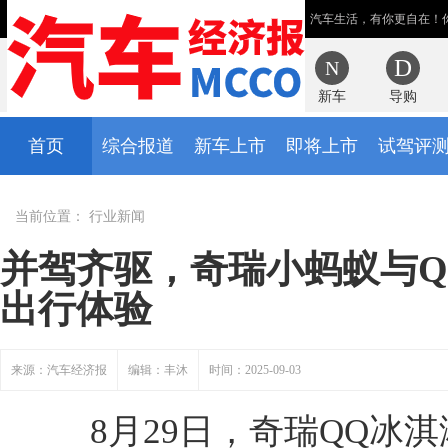
汽车生活，有你更自在！
新车
导购
首页
综合报道
新车上市
即将上市
试驾评
当前位置：
行业新闻
并驾齐驱，奇瑞小蚂蚁与Q
出行体验
来源：汽车经济报
编辑：丰沐
时间：2025-09-03
8月29日，奇瑞QQ冰淇