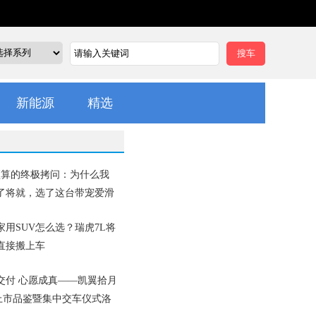
新能源
精选
预算的终极拷问：为什么我
了将就，选了这台带宠爱滑
家用SUV怎么选？瑞虎7L将
直接搬上车
交付 心愿成真——凯翼拾月
x上市品鉴暨集中交车仪式洛