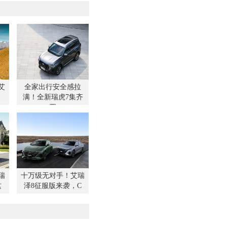
广场盛大举行。本次活动
融合新车品鉴、集中交
苏超联赛观赛三大内容，
联动端午、父亲节、苏超
三大节点开展为期三天主
展，吸引众多媒体、车友
迷齐聚现场，共同见证凯
月max在连云港正式亮相。
艾
全家出行安全感拉
满！全新瑞虎7集齐
四
瑞
十万级无对手！艾瑞
这
泽8征服版来袭，C