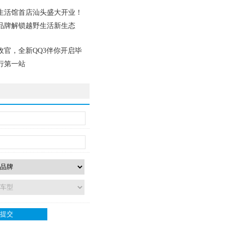
生活馆首店汕头盛大开业！
品牌解锁越野生活新生态
汽
收官，全新QQ3伴你开启毕
行第一站