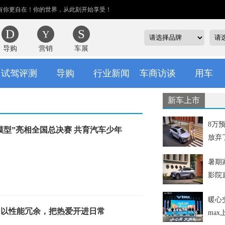
有你更自在！你的世界，从此刻开始享受！
导购
营销
车展
试驾评测
导购
行业新闻
车商访谈
用车
新车上市
8万
模型”亮相全国总决赛 共育汽车少年
放弃
移屏
暑期
影院
暖心
码：以性能冗余，把热爱开进日常
ma