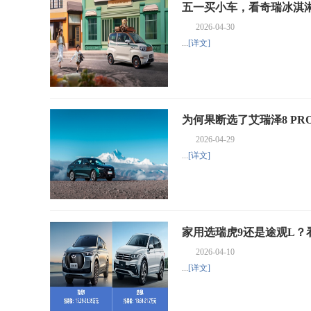
五一买小车，看奇瑞冰淇淋
2026-04-30
...
[详文]
为何果断选了艾瑞泽8 P
2026-04-29
...
[详文]
家用选瑞虎9还是途观L？
2026-04-10
...
[详文]