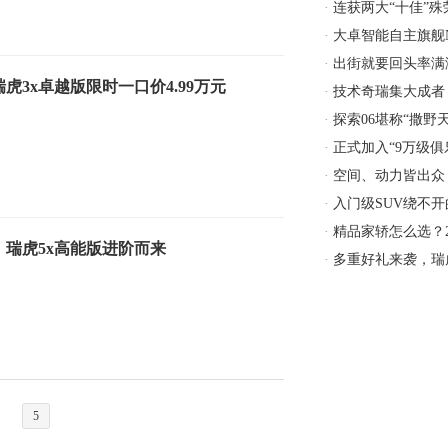
·
连获两大“十佳”殊
于此
·
大卓智能自主旗舰
电同
·
出街就要回头率满满
3x卓越版限时一口价4.99万元
锁
·
技术奇瑞集大成者
驱门槛
·
探索06堪称“撒野
·
正式加入“9万级俱
越
·
空间、动力皆出众
民SU
·
入门级SUV绕不开
么
·
精品家轿怎么选？2
瑞虎5x高能版进阶而来
惠
·
多重好礼来袭，瑞
低成
5