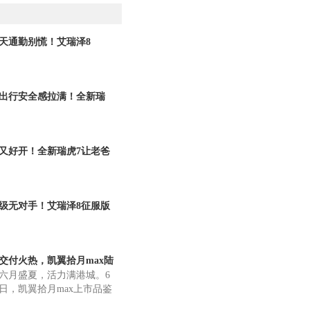
天通勤别慌！艾瑞泽8
O就是你的全能夏日
出行安全感拉满！全新瑞
集齐四大全球五星认
又好开！全新瑞虎7让老爸
“这车懂我”
级无对手！艾瑞泽8征服版
，CTCC七冠王
交付火热，凯翼拾月max陆
月盛夏，活力满港城。6
各地启动区域上
0日，凯翼拾月max上市品鉴
中交车仪式在连云港海州