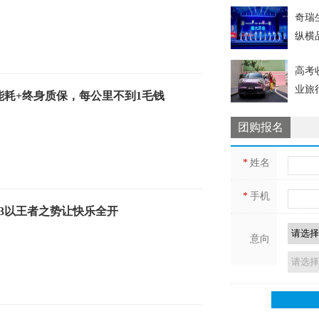
奇瑞
纵横
高考
业旅
能耗+终身质保，每公里不到1毛钱
团购报名
*
姓名
*
手机
Q3以王者之势让快乐全开
意向