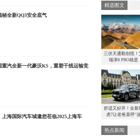
万达
精选图文
创新
秘全新QQ3安全底气
付、
同时
之夜
题摆
及球
翼拾
三伏天通勤别慌！
瑞泽8 PRO就是
国重汽全新一代豪沃KS，重塑干线运输竞
舒适又好开！全新
虎7让老爸直呼“
上海国际汽车城邀您莅临2025上海车
热点新闻