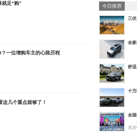
就足“购”
今日推荐
三伏
PR
全家
虎7
RO？一位增购车主的心路历程
舒适
直呼
十万
来袭
看这几个重点就够了！
全国
六
续在
月2
暨集