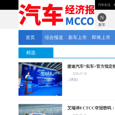
汽车生活，
新车
首页
综合报道
新车上市
即将上市
精选
捷途汽车“实车+官方指定
2026-07-20
...
[详文]
艾瑞泽8 CTCC夺冠密