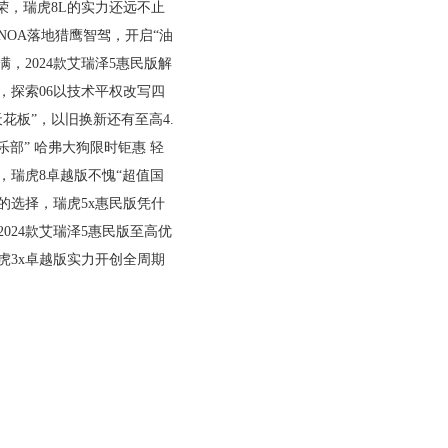
荣，瑞虎8L的实力还远不止
NOA落地猎鹰智驾，开启“油
，2024款艾瑞泽5惠民版解
，探索06以技术平权改写四
天花板”，以旧换新还有至高4.
乐部” 哈弗大狗限时钜惠 轻
，瑞虎8卓越版不愧“超值国
的选择，瑞虎5x惠民版凭什
024款艾瑞泽5惠民版至高优
虎3x卓越版实力开创全周期