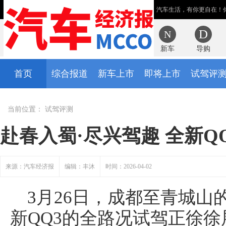
汽车生活，有你更自在！
新车
导购
首页
综合报道
新车上市
即将上市
试驾评
当前位置：
试驾评测
赴春入蜀·尽兴驾趣 全新
来源：汽车经济报
编辑：丰沐
时间：2026-04-02
3月26日，成都至青城
新QQ3的全路况试驾正徐