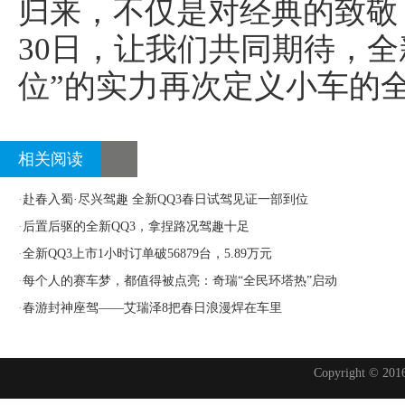
归来，不仅是对经典的致敬
30日，让我们共同期待，全
位”的实力再次定义小车的
相关阅读
·
赴春入蜀·尽兴驾趣 全新QQ3春日试驾见证一部到位
·
后置后驱的全新QQ3，拿捏路况驾趣十足
·
全新QQ3上市1小时订单破56879台，5.89万元
·
每个人的赛车梦，都值得被点亮：奇瑞“全民环塔热”启动
·
春游封神座驾——艾瑞泽8把春日浪漫焊在车里
Copyright © 