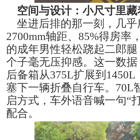
空间与设计：小尺寸里藏
坐进后排的那一刻，几乎
2700mm轴距、85%得房率，
的成年男性轻松跷起二郎腿，
个子毫无压抑感。这一数据
后备箱从375L扩展到145
塞下一辆折叠自行车。70L
启方式，车外语音喊一句“
配合。