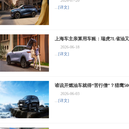
2026-07-20
...
[详文]
上海车主亲算用车账：瑞虎7L省油
2026-06-18
...
[详文]
谁说开燃油车就得“苦行僧”？猎鹰50
2026-06-03
...
[详文]