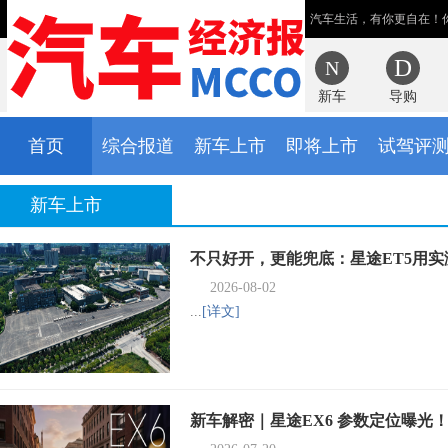
汽车生活，有你更自在！
新车
导购
首页
综合报道
新车上市
即将上市
试驾评
新车上市
不只好开，更能兜底：星途ET5用
2026-08-02
...
[详文]
新车解密｜星途EX6 参数定位曝光！