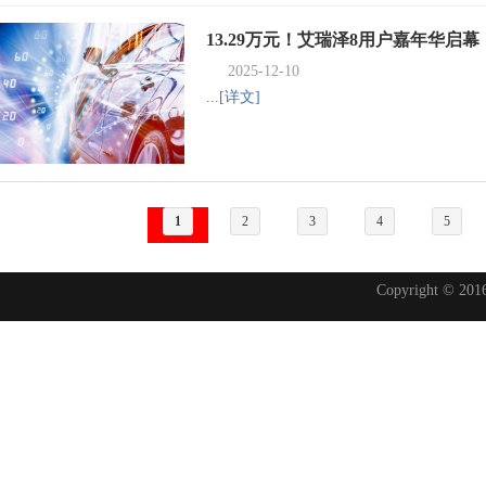
13.29万元！艾瑞泽8用户嘉年华启幕
2025-12-10
...
[详文]
1
2
3
4
5
Copyright © 