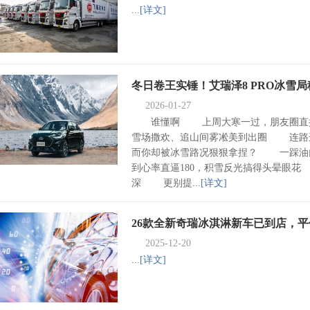
...
[详文]
冬日卷王实锤！艾瑞泽8 PRO冰雪
2026-01-27
谁懂啊 上周大寒一过，朋友圈直接
雪场撒欢、追山间雾凇美到出圈 连
而你却被冰雪路况狠狠拿捏？ 一踩油
到心率直逼180，积雪反光搞得头晕眼
深 更别提...
[详文]
26款全新奇瑞冰淇淋新车已到店，
2025-12-20
...
[详文]