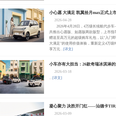
小心愿 大满足 凯翼拾月max正式上
2026-04-28
超级礼包
2026年4月28日，4万级长续航代步车
共推出心愿版、如愿版两款版型，上市指导价
赠送至高万元的超级购车礼包，以“入门即
车经济报
大满足”的使用价值体验，重新定义4万
享万元...
[详文]
小车亦有大担当：26款奇瑞冰淇淋
2026-03-18
...
[详文]
凝心聚力 决胜开门红——汕德卡TIR
2026-03-09
功交付！