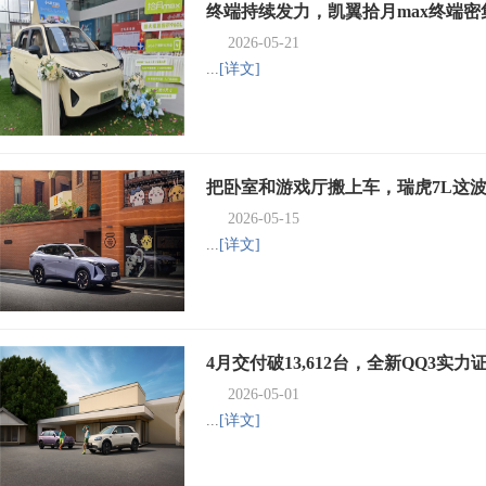
终端持续发力，凯翼拾月max终端密
2026-05-21
...
[详文]
把卧室和游戏厅搬上车，瑞虎7L这
2026-05-15
...
[详文]
4月交付破13,612台，全新QQ3实
2026-05-01
...
[详文]