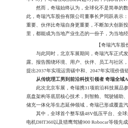
然而，奇瑞始终认为，全球化不是简单的数量
此，奇瑞汽车股份有限公司董事长尹同跃表示：
重要、伙伴比奇瑞自身更重要，不断加大创新
里，都能成为当地产业生态的一份子，为当地经
【奇瑞汽车股
与此同时，北京车展期间，奇瑞汽车正式发布了
露。报告围绕环境、用户、伙伴、员工与社区
提出2037年实现运营碳中和、2047年实现
从传统理工男到前沿科技引领者 奇瑞全域A
此次北京车展，奇瑞携31项前沿科技展品参
底盘架构等底层核心技术，到智舱、驾驶辅助
储充一体化等生态延伸领域，奇瑞已形成覆盖
其中，全球首个整车级48V低压平台、全球最
电机DHT360以及猎鹰驾辅900 Robocar