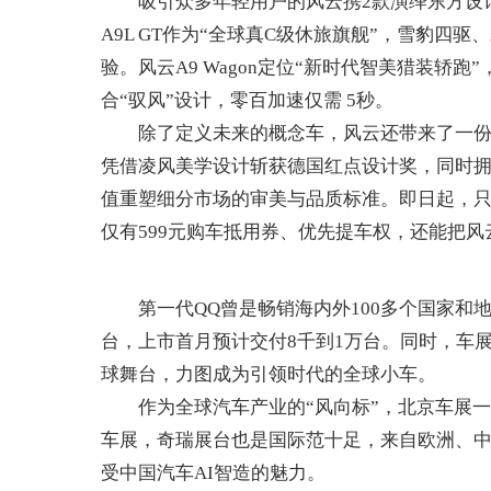
吸引众多年轻用户的风云携2款演绎东方设计美学的
A9L GT作为“全球真C级休旅旗舰”，雪豹四
验。风云A9 Wagon定位“新时代智美猎装轿跑
合“驭风”设计，零百加速仅需 5秒。
除了定义未来的概念车，风云还带来了一份“大
凭借凌风美学设计斩获德国红点设计奖，同时
值重塑细分市场的审美与品质标准。即日起，只需
仅有599元购车抵用券、优先提车权，还能把风
第一代QQ曾是畅销海内外100多个国家和地区
台，上市首月预计交付8千到1万台。同时，车展
球舞台，力图成为引领时代的全球小车。
作为全球汽车产业的“风向标”，北京车展一
车展，奇瑞展台也是国际范十足，来自欧洲、中
受中国汽车AI智造的魅力。