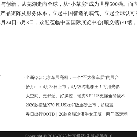
创新，从芜湖走向全球，从“小草房”成为世界500强。面
球产品矩阵及服务体系，立起中国智造的底气、立起全球认可
月24日-5月3日，欢迎莅临中国国际展览中心(顺义馆)E1馆
新
·
全新QQ3北京车展亮相：一个“不太像车展”的展台
·
拾月max 4月28日上市，4万级纯电卷王！将用光影
·
大空间、更舒适、好操控，瑞虎8 PLUS更懂全阶段不
·
2026款捷途X70 PLUS冠军版重磅上市，超级置
·
春日出行OOTD｜26款奇瑞冰淇淋女王版，两门高定潮
Copyright © 2016-2025 汽车经济报 版权所有 0