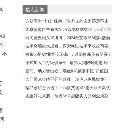
体
热点新闻
·
连获两大“十佳”殊荣，瑞虎8L的实力还远不止
于此
·
大卓智能自主旗舰NOA落地猎鹰智驾，开启“油
A9
电同
·
出街就要回头率满满，2024款艾瑞泽5惠民版解
价
锁
·
技术奇瑞集大成者，探索06以技术平权改写四
，不
驱门槛
·
探索06堪称“撒野天花板”，以旧换新还有至高4.
·
正式加入“9万级俱乐部” 哈弗大狗限时钜惠 轻
越
·
空间、动力皆出众，瑞虎8卓越版不愧“超值国
民SU
·
入门级SUV绕不开的选择，瑞虎5x惠民版凭什
万
么
·
精品家轿怎么选？2024款艾瑞泽5惠民版至高优
全
惠
·
多重好礼来袭，瑞虎3x卓越版实力开创全周期
低成
京
感