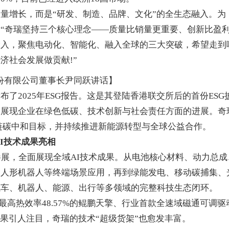
增长，而是“研发、制造、品牌、文化”的全生态融入。为
“奇瑞坚持三个核心理念——质量比销量更重要、创新比盈
投入，聚焦电动化、智能化、融入全球的三大突破，希望走到
济社会发展做贡献!”
份有限公司董事长尹同跃讲话】
2025年ESG报告。这是其登陆香港联交所后的首份ESG
，展现企业在绿色低碳、技术创新与社会责任方面的进展。奇
价值链碳中和目标，并持续推进新能源转型与全球公益合作。
I技术成果亮相
展，全面展现全域AI技术成果。从电池核心材料、动力总成
、人形机器人等终端场景应用，再到绿能发电、移动碳捕集、
汽车、机器人、能源、出行等多领域的完整科技生态闭环。
高热效率48.57%的鲲鹏天擎、行业首款全速域磁通可调驱
等领先成果引人注目，奇瑞的技术“超级货架”也愈发丰富。