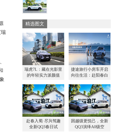
况驾趣十足
源
精选图文
艾瑞
、
瑞虎7L：藏在光影里
捷途旅行小房车开启
和
的年轻实力派颜值
向往生活：赴阳春白
想象
赴春入蜀·尽兴驾趣
因越级更悦己，全新
全新QQ3春日试
QQ3演绎A0级空