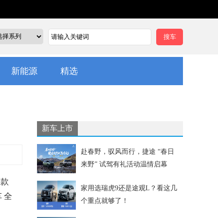
新能源
精选
新车上市
赴春野，驭风而行，捷途 “春日
来野” 试驾有礼活动温情启幕
7款
家用选瑞虎9还是途观L？看这几
 全
个重点就够了！