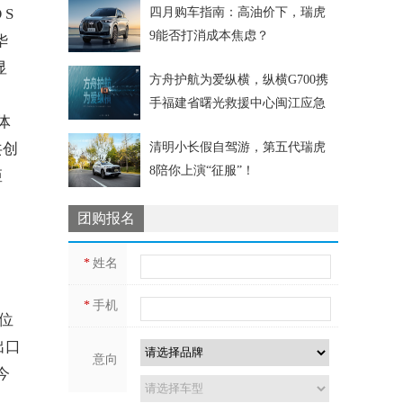
S
四月购车指南：高油价下，瑞虎
9能否打消成本焦虑？
华
汽
显
方舟护航为爱纵横，纵横G700携
手福建省曙光救援中心闽江应急
体
共创
清明小长假自驾游，第五代瑞虎
8陪你上演“征服”！
矩
团购报名
*
姓名
*
手机
位
出口
意向
今