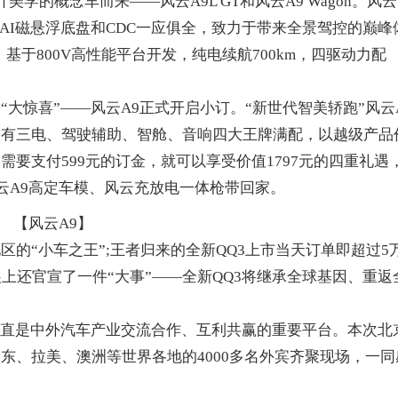
概念车而来——风云A9L GT和风云A9 Wagon。风云
驱、AI磁悬浮底盘和CDC一应俱全，致力于带来全景驾控的巅峰
”，基于800V高性能平台开发，纯电续航700km，四驱动力配
惊喜”——风云A9正式开启小订。“新世代智美轿跑”风云
拥有三电、驾驶辅助、智舱、音响四大王牌满配，以越级产品
要支付599元的订金，就可以享受价值1797元的四重礼遇
云A9高定车模、风云充放电一体枪带回家。
【风云A9】
的“小车之王”;王者归来的全新QQ3上市当天订单即超过5
上还官宣了一件“大事”——全新QQ3将继承全球基因、重返
直是中外汽车产业交流合作、互利共赢的重要平台。本次北
东、拉美、澳洲等世界各地的4000多名外宾齐聚现场，一同