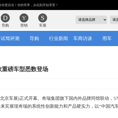
有你更自在！你的世界，从此刻开始享受！
导购
营销
车展
试驾评测
导购
行业新闻
车商访谈
用车
7款重磅车型悉数登场
北京车展)正式开幕。奇瑞集团旗下国内外品牌同馆联动，5
球来宾展现奇瑞的系统性创新能力和产品硬实力，以“中国汽车