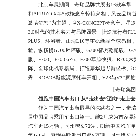
北京车展期间，奇瑞品牌共展出16款车型，涵盖
和ARRIZO X等5款概念车惊艳亮相，风云品
激情梦想”为主题，携X-CONCEPT概念车、星
3.0时代的技术实力与品牌愿景。捷途旅行者PLU
PLUS、环游者、山海L10等重磅新品全球亮
验。纵横携G700环塔版、G700智境乾崑版、G
版、F700、F700 6×6、F700草原牧狼、
阵、全球化战略格局，打造豪华越野新坐标。iCA
秀，ROBOB新能源摩托车亮相，V23与V27
【奇瑞集团
领跑中国汽车出口 从“走出去”迈向“走上去”
作为中国汽车出海最早的探路者之一，奇瑞20
居中国品牌乘用车出口第一。继2月成为首家累
汽车近15万辆，同比增长72%，刷新中国汽
年1-3月，奇瑞在欧洲出口超9万辆，同比增长1