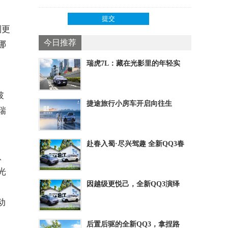
利更
今日推荐
哪
瑞虎7L：藏在光影里的年轻实
力派颜值
披
捷途旅行小房车开启向往生
瑞
活：赴阳春白雪的远方、守
赴春入蜀·尽兴驾趣 全新QQ3春
日试驾见证一部到
、
光
因越级更悦己，全新QQ3演绎
A0级空间新标杆
动
后置后驱的全新QQ3，拿捏路