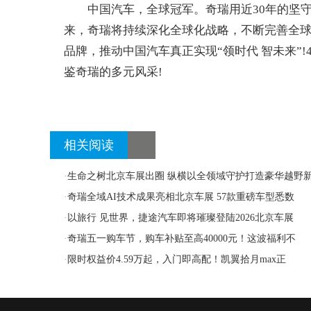
中国汽车，全球冠军。奇瑞用近30年的坚守与
来，奇瑞将持续深化全球化战略，不断完善全
品牌，推动中国汽车真正实现“领时代 智未来”!4
鉴奇瑞的多元风采!
相关阅读
·
生命之树北京车展出圈 纵横以全领域守护打造豪华越野
·
奇瑞全域AI技术成果亮相北京车展 57款重磅车型悉数
·
以旅行 见世界，捷途汽车即将璀璨登陆2026北京车展
·
奇瑞五一购车节，购车补贴至高40000元！这波福利不
·
限时权益价4.59万起，入门即高配！凯翼拾月max正