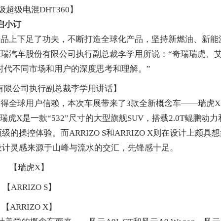
级超级电混DHT360】
启小订
上下足了功夫，不断打造全球化产品，坚持新燃油、新能
瑞汽车股份有限公司执行副总裁李学用所说：“奇瑞瑞虎、
时代不同市场和用户的深度思考和理解。”
有限公司执行副总裁李学用讲话】
全球用户信赖，本次车展带来了3款全新概念车——瑞虎X
UV”瑞虎X是一款“532”尺寸的大型旗舰SUV，搭载2.0T鲲鹏动力
操控体验。而ARRIZO S和ARRIZO X则在设计上颇具
 X 的设计灵感来源于山峰与流水的交汇，先锋感十足。
【瑞虎X】
【ARRIZO S】
【ARRIZO X】