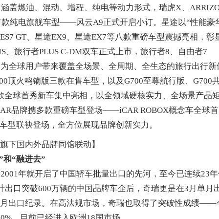
燃油、混动、增程、纯电等动力形式，瑞虎X、ARRIZO 
牌首款纯电旗舰车型——风云A9正式开启小订。星途以“性能豪
途ES7 GT、星途EX9、星途EX7等八款重磅车型震撼亮相，彰
S、旅行者PLUS C-DM双车正式上市，旅行者8、自由者7
相，为全球用户带来覆盖全场景、全周期、全生态的旅行出行新
700顶火鸣镝版三款在售车型，以及G700至尊航行版、G700
R700六款全球首秀新车集中亮相，以全领域硬核实力、全场景产品
R品牌携多款重磅车型登场——iCAR ROBOX概念车全球首
家族车型联袂登场，全方位展现品牌创新实力。
旗下国内外品牌同馆联动】
和“融进去”
01年就开启了中国轿车批量出口的先河，至今已连续23年
计出口突破600万辆的中国品牌车企后，奇瑞更是在3月单月
车单月出口纪录。在高法规市场，奇瑞也取得了突破性成绩——
70%，目前已经进入欧洲18国市场。