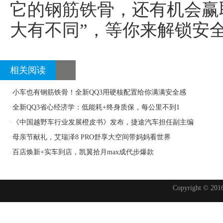
它的钢筋铁骨，还有机会赢
大有不同”，等你来解锁安
相关阅读
·
小车也有钢筋铁骨！全新QQ3用硬核配置给你满满安全感
·
全新QQ3省心经济学：低能耗+终身质保，每公里不到1
·
《中国越野车行业发展橙皮书》发布，捷途汽车担任副主编
·
母亲节献礼，艾瑞泽8 PRO舒享大空间带妈妈看世界
·
百店焕新+实车到店，凯翼拾月max成代步爆款
Copyright © 