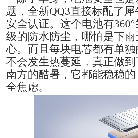
题，全新QQ3直接标配了
安全认证。这个电池有360°
级的防水防尘，哪怕是下雨
心。而且每块电芯都有单独
车经济报
不会发生热蔓延，真正做到
南方的酷暑，它都能稳稳的
全焦虑。