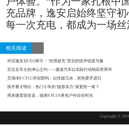
户体验。“作为一家扎根中
充品牌，逸安启始终坚守初
每一次充电，都成为一场丝
相关阅读
·
对话逸安启CEO师方：“丝滑超充”背后的技术锐度与服
·
百位女车主的净山之约——捷途汽车以实际行动响应世界环
·
艾瑞泽8 CTCC夺冠密码：以性能冗余，把热爱开进日
·
拆开看才明白：热门小车的“隐形实力”谁更胜一筹？
·
周末微度假首选，瑞虎8 PLUS承包户外自在时光
Copyright © 