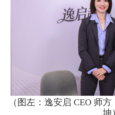
（图左：逸安启 CEO 师
坤