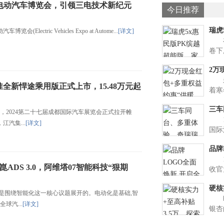
电动汽车博览会，引领三电技术新纪元
今日推荐
瑞虎
lectric Vehicles Expo at Autome...
[详文]
在
家庭
卷下
购车
2万
越、
未觉
了。
暖季
全新悍途乘用版正式上市，15.48万元起
着寒
广袤
三车
期而
2024第二十七届成都国际汽车展览会正式拉开帷
11
抱,
虎广
汽集...
[详文]
国际
盛大
品牌
虎9
11
8
闪充
ADS 3.0，阿维塔07智能科技“狠期
收官
车展
硬核
在品
围绕智能化这一核心议题展开的。电动化是基础,智
晚
级车
06
球汽...
[详文]
银杏
美,