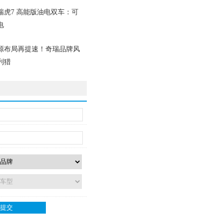
瑞虎7 高能版油电双车：可
电
汽
源布局再提速！奇瑞品牌风
列猎