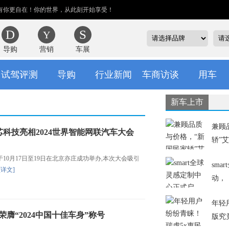
有你更自在！你的世界，从此刻开始享受！
导购
营销
车展
试驾评测
导购
行业新闻
车商访谈
用车
新车上市
兼顾
科技亮相2024世界智能网联汽车大会
轿”
0月17日至19日在北京亦庄成功举办,本次大会吸引
sm
[详文]
动，
年轻
荣膺“2024中国十佳车身”称号
版究