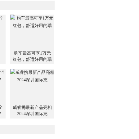
我们不妨趁着天气尚好,抓
天的
？
购车最高可享1万元
红包，舒适好用的瑞
全
威睿携最新产品亮相
守
2024深圳国际充