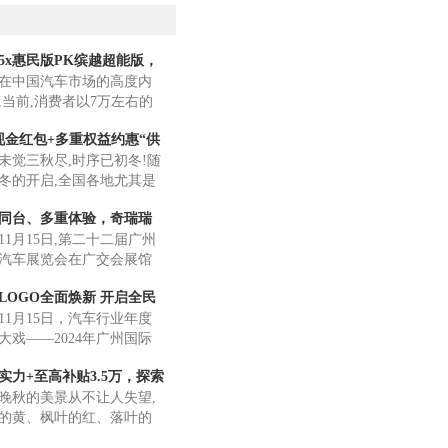
5x惠民版PK缤越超能版，
中国汽车市场的高度内
“
,当前,消费者以7万左右的
预算,就能选择到品质卓
现金红包+多重权益约惠“供
性能稳定的入门级SUV
三秋尽,时序已初冬!随
其中,瑞
”
冬的开启,全国各地尤其是
北方,陆续迎来了供暖季,如
同台、多重体验，奇瑞瑞
至的“暖流”如同贴心的拥
月15日,第二十二届广州
州车展
汽车展览会在广交会展馆
开幕。奇瑞汽车携全新瑞
LOGO全面焕新 开启全民
 C-DM、瑞虎8L及全新瑞虎
月15日，汽车行业年度
时
大戏——2024年广州国际
正式拉开帷幕。北汽集团
实力+至高补贴3.5万，探索
牌LOGO全面焕新后首秀A
秋的美景从不让人失望,
的黄、枫叶的红、落叶的
勾勒出了一幅幅美丽的画卷,