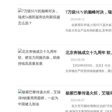
7万级SUV的巅峰对决，
2024-08-12
在家用车市场,小型SUV是许多
为各大车企产品布局的重点,竞争异常
车经济报
北京奔驰成立十九周年 
2024-08-08
【2024年8月8日，北京】今日
京奔驰生产经营持续稳健增长，通过.
杨紫巴黎传递火炬，艾瑞
2024-08-07
实力无可撼动!刚刚过去的7月份,奇
时,奇瑞汽车集团同传捷报,首...
[详文