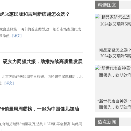
此时
精选图文
住秋
瑞虎5x惠民版和吉利新缤越怎么选？
家庭选择第一辆车的首选类型,这一细分市场也因此成
激烈...
[详文]
精品家轿怎么选
2024款艾瑞泽5惠
软、硬实力同频共振，助推持续高质量发展
，北京奔驰迎来19周年里程碑。历经19年深厚积淀，北
..
[详文]
“新世代表白神器”
面领先，欧萌达
泽8销量周周霸榜，一起为中国健儿加油
热点新闻
瑞艾瑞泽8销量破万,达到11373辆,再创新高!与此同
]