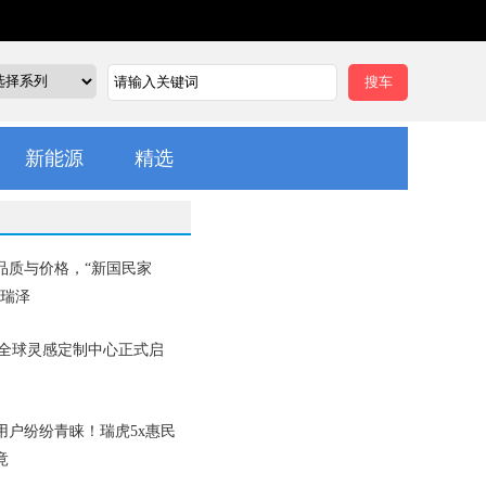
新能源
精选
品质与价格，“新国民家
艾瑞泽
art全球灵感定制中⼼正式启
用户纷纷青睐！瑞虎5x惠民
竟