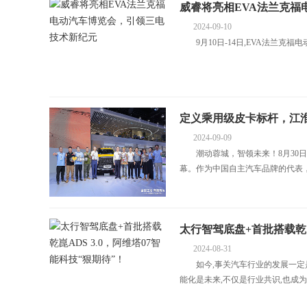
威睿将亮相EVA法兰克福
2024-09-10
9月10日-14日,EVA法兰克福电动汽车博览会(E
定义乘用级皮卡标杆，江淮
2024-09-09
售
潮动蓉城，智领未来！8月30日，
幕。作为中国自主汽车品牌的代表，江
太行智驾底盘+首批搭载乾崑
2024-08-31
待”！
如今,事关汽车行业的发展一定是
能化是未来,不仅是行业共识,也成为全