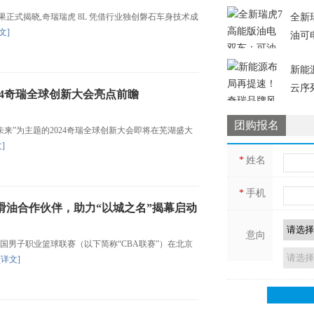
正式揭晓,奇瑞瑞虎 8L 凭借行业独创磐石车身技术成
全新
文]
油可
新能
云序
24奇瑞全球创新大会亮点前瞻
团购报名
驭未来”为主题的2024奇瑞全球创新大会即将在芜湖盛大
]
*
姓名
*
手机
滑油合作伙伴，助力“以城之名”揭幕启动
意向
中国男子职业篮球联赛（以下简称“CBA联赛”）在北京
[详文]